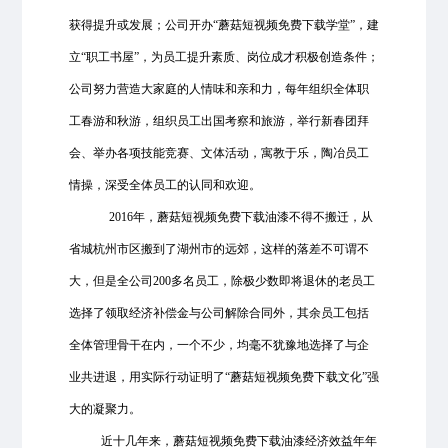
获得提
升
或发展；公司
开办“蘑菇短视频免费下载学堂”，建
立“职工书屋”，为员工提升素质、岗位
成
才积极创造条件；
公司
努力营造大家庭的人情味和亲和力，每年组织全体职
工春游和秋游，组织员工出国考察和旅游，举行新春团拜
会、举办各项技能竞赛、文体活动，寓教于乐，陶冶员工
情操，深受全体员工的认同和欢迎。
2016年，蘑菇短视频免费下载油漆不得不搬迁，从
省城杭州市区搬到了湖州市的远郊，这样的落差不可谓不
大，但是全公司200多名员工，除极少数即将退休的老员工
选择了领取经济补偿金与公司解除合同外，其余员工包括
全体管理骨干在内，一个不少，均毫不犹豫地选择了与企
业共进退，用实际行动证明了“蘑菇短视频免费下载文化”强
大的凝聚力。
近十几年来，蘑菇短视频免费下载油漆经济效益年年