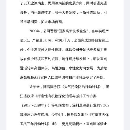
了以工业漆为主、民用漆为辅的发展方向，同时引进先进
设备，消化先进技术，联手大专院校，不断推陈出新，引
导市场消费，扩大市场份额。
2009年，公司晋级“国家高新技术企业”，当年实现产
值3亿、产销量3万吨、利润3千万，全面完成战略目标第三
步，企业发展步入良性循环。此后公司开始把更多精力投
放在保护环境和节约资源、确保可持续发展上，研发重点
逐渐转向高固体份、高附加值、水性化方向发展，为后续
蘑菇视频APP官网入口结构调整和产业升级奠定了基础。
近年来，随着国务院《大气污染防治行动计划》、浙
江省政府《挥发性有机物深化治理与减排工作方案
（2017
〜
2020年）》等相继发布，涂料及涂装行业的VOCs
减排压力逐年递增。今年6月，国务院又出台《打赢蓝天保
卫战三年行动计划》通知，更是明确提出：重点区域禁止