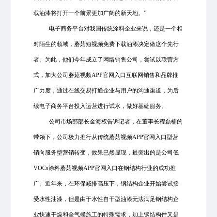
载油漆将打开一个前景更加广阔的新天地。”
电子商务平台对我国传统涂料企业来说，还是一个相
对陌生的领域，蘑菇短视频免费下载油漆决定做这个先行
者。为此，他们今年成立了网络销售公司，尝试以联营方
式，加大公司蘑菇视频APP官网入口互联网销售和品牌推
广力度，通过在线交易打通企业与用户的沟通渠道，为后
续电子商务平台投入运营进行试水，做好基础服务。
公司市场部部长金海权告诉记者，在董事长程磊楠的
带领下，公司极力推行从传统蘑菇视频APP官网入口型营
销向服务型营销转变，效果已然显现，最突出的是公司低
VOCs涂料蘑菇视频APP官网入口在钢结构行业的成功推
广。近年来，在环保减排高压下，钢结构企业开始尝试接
受水性油漆，但是由于水性自干型油漆无法满足钢结构企
业快速干燥和全气候施工的特殊需求，加上钢结构件又是