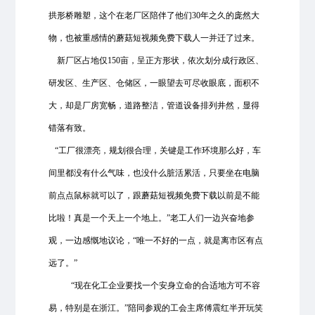
拱形桥雕塑，这个在老厂区陪伴了他们30年之久的庞然大
物，也被重感情的蘑菇短视频免费下载人一并迁了过来。
新厂区占地仅150亩，呈正方形状，依次划分成行政区、
研发区、生产区、仓储区，一眼望去可尽收眼底，面积不
大，却是厂房宽畅，道路整洁，管道设备排列井然，显得
错落有致。
“工厂很漂亮，规划很合理，关键是工作环境那么好，车
间里都没有什么气味，也没什么脏活累活，只要坐在电脑
前点点鼠标就可以了，跟蘑菇短视频免费下载以前是不能
比啦！真是一个天上一个地上。”老工人们一边兴奋地参
观，一边感慨地议论，“唯一不好的一点，就是离市区有点
远了。”
“现在化工企业要找一个安身立命的合适地方可不容
易，特别是在浙江。”陪同参观的工会主席傅震红半开玩笑