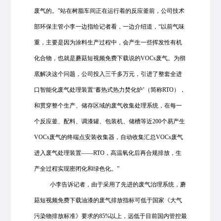
废气的。”站在树脂车间正在运行着的反应釜前，公司技术
部环保主管小李一边指给记者看，一边介绍道，“以前气味
重，主要是因为涂料生产过程中，会产生一些挥发性有机
化合物，也就是蘑菇短视频免费下载说的VOCs废气。为彻
底解决这个问题，公司投入三千多万元，引进了整套全进
口智能化废气处理装置‘蓄热式热力焚化炉’（简称RTO），
和贯穿整个生产、储存区域的废气收集处理系统，在每一
个反应釜、配料、调漆罐、包装机、储槽等近200个易产生
VOCs废气的终端点安装收集器，自动收集汇总VOCs废气
进入废气处理装置——RTO，高温氧化后再合规排放，生
产全过程实现密闭化和绿色化。”
小李告诉记者，由于采用了先进的废气治理系统，蘑
菇短视频免费下载油漆的废气排放指标可低于国家《大气
污染物排放标准》要求的85%以上，远低于目前国内管控最