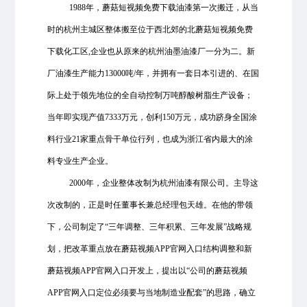
1988年，蘑菇短视频免费下载油漆第一次搬迁，从当
时的杭州主城区整体搬至位于西北郊的北蘑菇短视频免费
下载化工区,企业也从原来的杭州油墨油漆厂一分为二。新
厂油漆生产能力13000吨/年，并拥有一套日本引进的、在国
际上处于领先地位的全自动控制万吨醇酸树脂生产设备；
当年即实现产值7333万元，创利150万元，成功跻身全国涂
料行业21家重点骨干单位行列，也成为浙江省内最大的涂
料专业生产企业。
2000年，企业整体改制为杭州油漆有限公司。主导这
次改制的，正是时任董事长兼总经理包天雄。在他的带领
下，公司制定了“三年调整、三年积累、三年发展”战略规
划，把改革重点放在蘑菇视频APP官网入口结构调整和新
蘑菇视频APP官网入口开发上，提出以“公司的蘑菇视频
APP官网入口定位必须要与当地制造业配套”的思路，确立